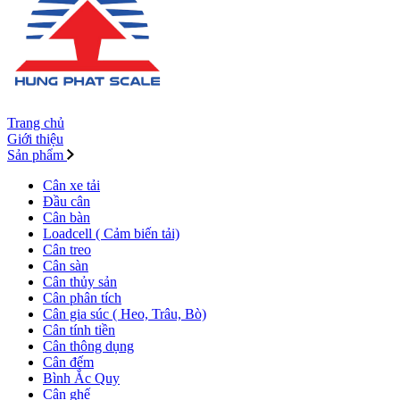
Trang chủ
Giới thiệu
Sản phẩm
Cân xe tải
Đầu cân
Cân bàn
Loadcell ( Cảm biến tải)
Cân treo
Cân sàn
Cân thủy sản
Cân phân tích
Cân gia súc ( Heo, Trâu, Bò)
Cân tính tiền
Cân thông dụng
Cân đếm
Bình Ắc Quy
Cân ghế