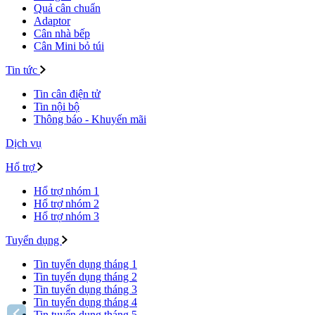
Quả cân chuẩn
Adaptor
Cân nhà bếp
Cân Mini bỏ túi
Tin tức
Tin cân điện tử
Tin nội bộ
Thông báo - Khuyến mãi
Dịch vụ
Hổ trợ
Hổ trợ nhóm 1
Hổ trợ nhóm 2
Hổ trợ nhóm 3
Tuyển dụng
Tin tuyển dụng tháng 1
Tin tuyển dụng tháng 2
Tin tuyển dụng tháng 3
Tin tuyển dụng tháng 4
Tin tuyển dụng tháng 5