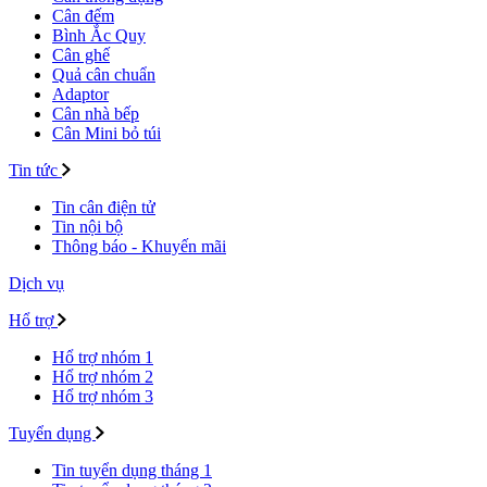
Cân đếm
Bình Ắc Quy
Cân ghế
Quả cân chuẩn
Adaptor
Cân nhà bếp
Cân Mini bỏ túi
Tin tức
Tin cân điện tử
Tin nội bộ
Thông báo - Khuyến mãi
Dịch vụ
Hổ trợ
Hổ trợ nhóm 1
Hổ trợ nhóm 2
Hổ trợ nhóm 3
Tuyển dụng
Tin tuyển dụng tháng 1