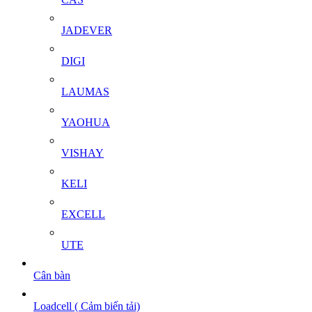
JADEVER
DIGI
LAUMAS
YAOHUA
VISHAY
KELI
EXCELL
UTE
Cân bàn
Loadcell ( Cảm biến tải)