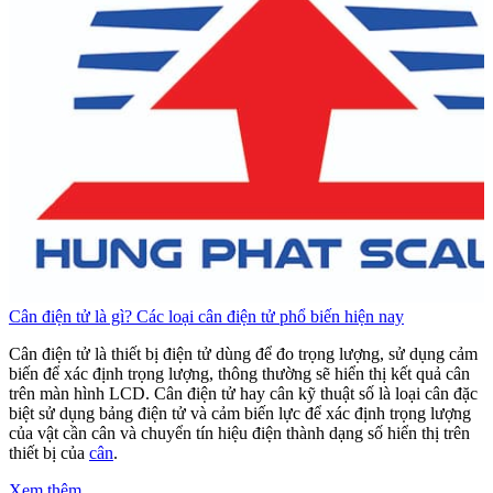
Cân điện tử là gì? Các loại cân điện tử phổ biến hiện nay
C
Cân điện tử là thiết bị điện tử dùng để đo trọng lượng, sử dụng cảm
C
biến để xác định trọng lượng, thông thường sẽ hiển thị kết quả cân
b
trên màn hình LCD. Cân điện tử hay cân kỹ thuật số là loại cân đặc
t
biệt sử dụng bảng điện tử và cảm biến lực để xác định trọng lượng
b
của vật cần cân và chuyển tín hiệu điện thành dạng số hiển thị trên
c
thiết bị của
cân
.
t
Xem thêm