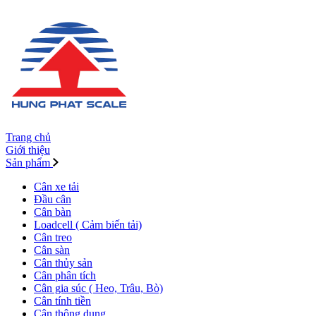
Trang chủ
Giới thiệu
Sản phẩm
Cân xe tải
Đầu cân
Cân bàn
Loadcell ( Cảm biến tải)
Cân treo
Cân sàn
Cân thủy sản
Cân phân tích
Cân gia súc ( Heo, Trâu, Bò)
Cân tính tiền
Cân thông dụng