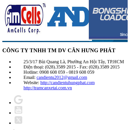
CÔNG TY TNHH TM DV CÂN HƯNG PHÁT
25/3/17 Bùi Quang Là, Phường An Hội Tây, TP.HCM
Điện thoại: (028).3589 2015 - Fax: (028).3589 2015
Hotline: 0908 608 059 - 0819 608 059
Email:
candientu2012@gmail.com
Website:
http://candientuhungphat.com
http://tramcanxetai.com.vn