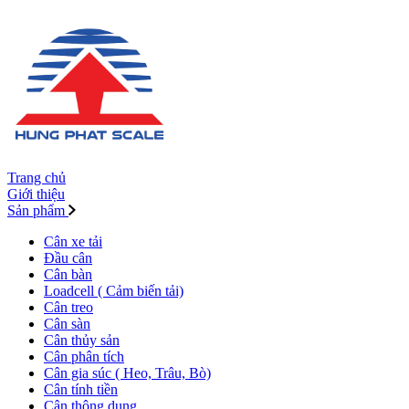
Trang chủ
Giới thiệu
Sản phẩm
Cân xe tải
Đầu cân
Cân bàn
Loadcell ( Cảm biến tải)
Cân treo
Cân sàn
Cân thủy sản
Cân phân tích
Cân gia súc ( Heo, Trâu, Bò)
Cân tính tiền
Cân thông dụng