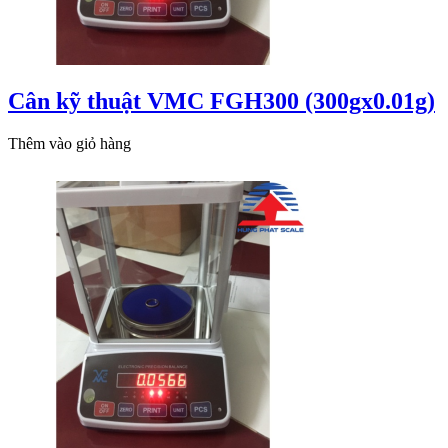
Cân kỹ thuật VMC FGH300 (300gx0.01g)
Thêm vào giỏ hàng