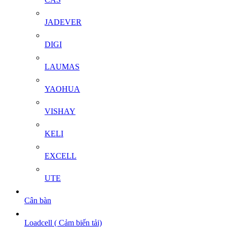
JADEVER
DIGI
LAUMAS
YAOHUA
VISHAY
KELI
EXCELL
UTE
Cân bàn
Loadcell ( Cảm biến tải)