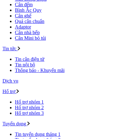
Cân đếm
Bình Ắc Quy
Cân ghế
Quả cân chuẩn
Adaptor
Cân nhà bếp
Cân Mini bỏ túi
Tin tức
Tin cân điện tử
Tin nội bộ
Thông báo - Khuyến mãi
Dịch vụ
Hổ trợ
Hổ trợ nhóm 1
Hổ trợ nhóm 2
Hổ trợ nhóm 3
Tuyển dụng
Tin tuyển dụng tháng 1