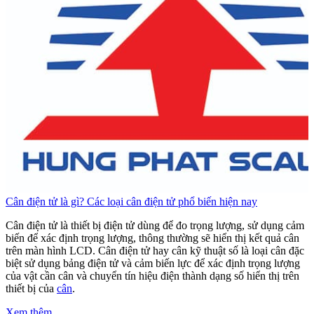
Cân điện tử là gì? Các loại cân điện tử phổ biến hiện nay
C
Cân điện tử là thiết bị điện tử dùng để đo trọng lượng, sử dụng cảm
C
biến để xác định trọng lượng, thông thường sẽ hiển thị kết quả cân
b
trên màn hình LCD. Cân điện tử hay cân kỹ thuật số là loại cân đặc
t
biệt sử dụng bảng điện tử và cảm biến lực để xác định trọng lượng
b
của vật cần cân và chuyển tín hiệu điện thành dạng số hiển thị trên
c
thiết bị của
cân
.
t
Xem thêm