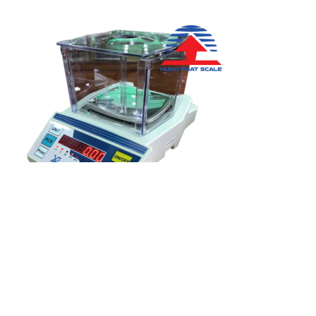
Cân kỹ thuật VMC FHB-600
Thêm vào giỏ hàng
1
2
3
4
5
6
Trang sau
End