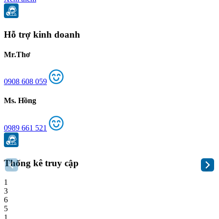
Hỗ trợ kinh doanh
Mr.Thơ
0908 608 059
Ms. Hồng
0989 661 521
Thống kê truy cập
1
3
6
5
1