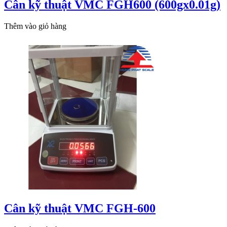
Cân kỹ thuật VMC FGH600 (600gx0.01g)
Thêm vào giỏ hàng
Cân kỹ thuật VMC FGH-600