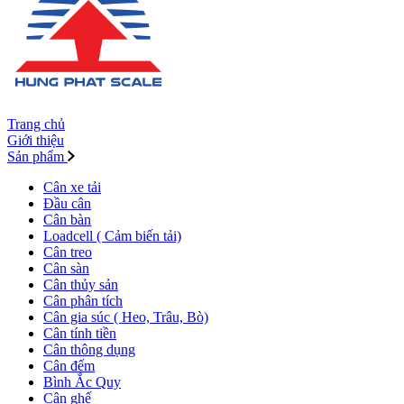
Trang chủ
Giới thiệu
Sản phẩm
Cân xe tải
Đầu cân
Cân bàn
Loadcell ( Cảm biến tải)
Cân treo
Cân sàn
Cân thủy sản
Cân phân tích
Cân gia súc ( Heo, Trâu, Bò)
Cân tính tiền
Cân thông dụng
Cân đếm
Bình Ắc Quy
Cân ghế