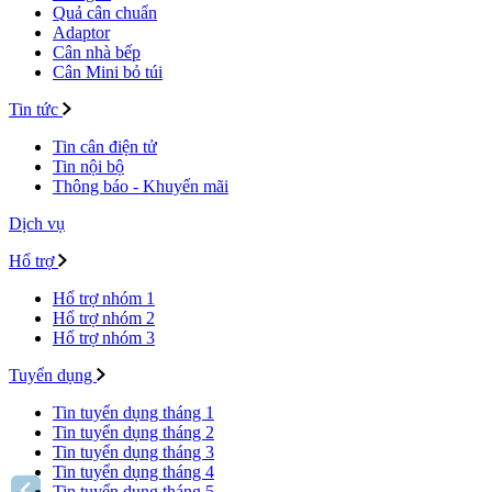
Quả cân chuẩn
Adaptor
Cân nhà bếp
Cân Mini bỏ túi
Tin tức
Tin cân điện tử
Tin nội bộ
Thông báo - Khuyến mãi
Dịch vụ
Hổ trợ
Hổ trợ nhóm 1
Hổ trợ nhóm 2
Hổ trợ nhóm 3
Tuyển dụng
Tin tuyển dụng tháng 1
Tin tuyển dụng tháng 2
Tin tuyển dụng tháng 3
Tin tuyển dụng tháng 4
Tin tuyển dụng tháng 5