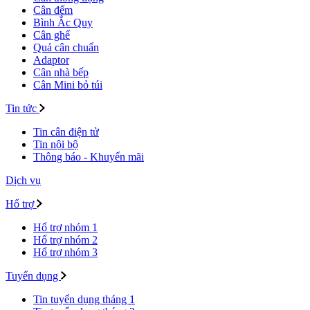
Cân đếm
Bình Ắc Quy
Cân ghế
Quả cân chuẩn
Adaptor
Cân nhà bếp
Cân Mini bỏ túi
Tin tức
Tin cân điện tử
Tin nội bộ
Thông báo - Khuyến mãi
Dịch vụ
Hổ trợ
Hổ trợ nhóm 1
Hổ trợ nhóm 2
Hổ trợ nhóm 3
Tuyển dụng
Tin tuyển dụng tháng 1