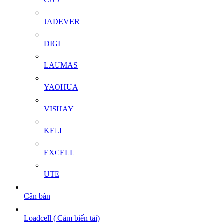
JADEVER
DIGI
LAUMAS
YAOHUA
VISHAY
KELI
EXCELL
UTE
Cân bàn
Loadcell ( Cảm biến tải)