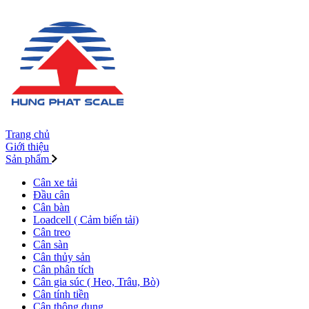
Trang chủ
Giới thiệu
Sản phẩm
Cân xe tải
Đầu cân
Cân bàn
Loadcell ( Cảm biến tải)
Cân treo
Cân sàn
Cân thủy sản
Cân phân tích
Cân gia súc ( Heo, Trâu, Bò)
Cân tính tiền
Cân thông dụng