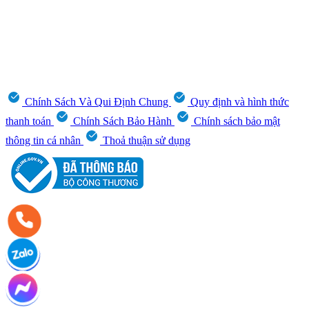
Chính Sách Và Qui Định Chung
Quy định và hình thức
thanh toán
Chính Sách Bảo Hành
Chính sách bảo mật
thông tin cá nhân
Thoả thuận sử dụng