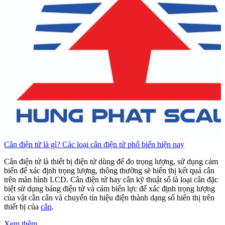
Cân điện tử là gì? Các loại cân điện tử phổ biến hiện nay
C
Cân điện tử là thiết bị điện tử dùng để đo trọng lượng, sử dụng cảm
C
biến để xác định trọng lượng, thông thường sẽ hiển thị kết quả cân
b
trên màn hình LCD. Cân điện tử hay cân kỹ thuật số là loại cân đặc
t
biệt sử dụng bảng điện tử và cảm biến lực để xác định trọng lượng
b
của vật cần cân và chuyển tín hiệu điện thành dạng số hiển thị trên
c
thiết bị của
cân
.
t
Xem thêm