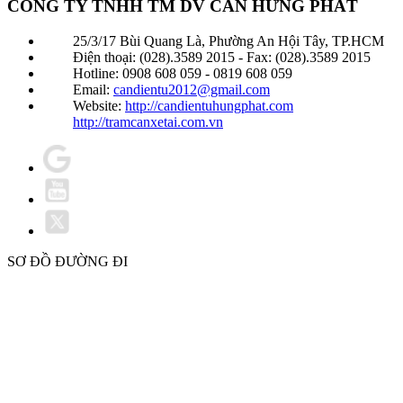
CÔNG TY TNHH TM DV CÂN HƯNG PHÁT
25/3/17 Bùi Quang Là, Phường An Hội Tây, TP.HCM
Điện thoại: (028).3589 2015 - Fax: (028).3589 2015
Hotline: 0908 608 059 - 0819 608 059
Email:
candientu2012@gmail.com
Website:
http://candientuhungphat.com
http://tramcanxetai.com.vn
SƠ ĐỒ ĐƯỜNG ĐI