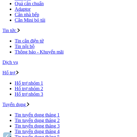
Quả cân chuẩn
Adaptor
Cân nhà bếp
Cân Mini bỏ túi
Tin tức
Tin cân điện tử
Tin nội bộ
Thông báo - Khuyến mãi
Dịch vụ
Hổ trợ
Hổ trợ nhóm 1
Hổ trợ nhóm 2
Hổ trợ nhóm 3
Tuyển dụng
Tin tuyển dụng tháng 1
Tin tuyển dụng tháng 2
Tin tuyển dụng tháng 3
Tin tuyển dụng tháng 4
Tin tuyển dụng tháng 5