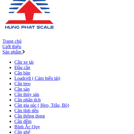
Trang chủ
Giới thiệu
Sản phẩm
Cân xe tải
Đầu cân
Cân bàn
Loadcell ( Cảm biến tải)
Cân treo
Cân sàn
Cân thủy sản
Cân phân tích
Cân gia súc ( Heo, Trâu, Bò)
Cân tính tiền
Cân thông dụng
Cân đếm
Bình Ắc Quy
Cân ghế