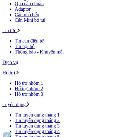
Quả cân chuẩn
Adaptor
Cân nhà bếp
Cân Mini bỏ túi
Tin tức
Tin cân điện tử
Tin nội bộ
Thông báo - Khuyến mãi
Dịch vụ
Hổ trợ
Hổ trợ nhóm 1
Hổ trợ nhóm 2
Hổ trợ nhóm 3
Tuyển dụng
Tin tuyển dụng tháng 1
Tin tuyển dụng tháng 2
Tin tuyển dụng tháng 3
Tin tuyển dụng tháng 4
Tin tuyển dụng tháng 5