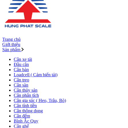
Trang chủ
Giới thiệu
Sản phẩm
Cân xe tải
Đầu cân
Cân bàn
Loadcell ( Cảm biến tải)
Cân treo
Cân sàn
Cân thủy sản
Cân phân tích
Cân gia súc ( Heo, Trâu, Bò)
Cân tính tiền
Cân thông dụng
Cân đếm
Bình Ắc Quy
Cân ghế