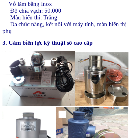
Vỏ làm bằng Inox
Độ chia vạch: 50.000
Màu hiển thị: Trắng
Đa chức năng, kết nối với máy tính, màn hiển thị
phụ
3. C
ả
m bi
ế
n l
ự
c kỹ thuật số cao cấp