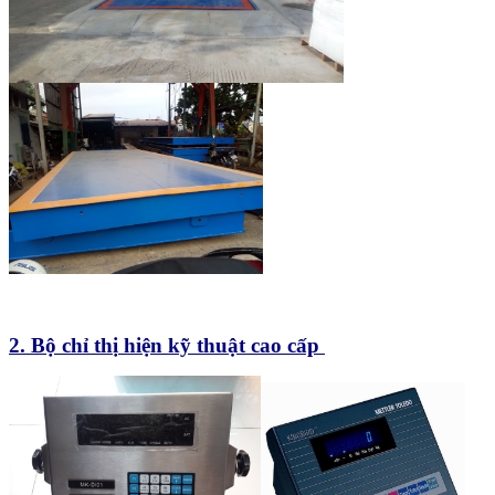
2. B
ộ
ch
ỉ
th
ị
hi
ệ
n kỹ thuật cao cấp