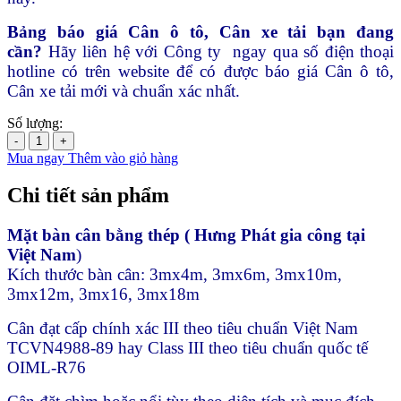
Bảng báo giá Cân ô tô, Cân xe tải
bạn đang
cần?
Hãy liên hệ với Công ty ngay qua số điện thoại
hotline có trên website để có được báo giá Cân ô tô,
Cân xe tải mới và chuẩn xác nhất.
Số lượng:
-
+
Mua ngay
Thêm vào giỏ hàng
Chi tiết sản phẩm
M
ặ
t bàn cân b
ằ
ng thép ( H
ư
ng Phát gia công t
ạ
i
Vi
ệ
t Nam
)
Kích thước bàn cân: 3mx4m, 3mx6m, 3mx10m,
3mx12m, 3mx16, 3mx18m
Cân đạt cấp chính xác III theo tiêu chuẩn Việt Nam
TCVN4988-89 hay Class III theo tiêu chuẩn quốc tế
OIML-R76