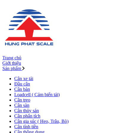
Trang chủ
Giới thiệu
Sản phẩm
Cân xe tải
Đầu cân
Cân bàn
Loadcell ( Cảm biến tải)
Cân treo
Cân sàn
Cân thủy sản
Cân phân tích
Cân gia súc ( Heo, Trâu, Bò)
Cân tính tiền
Cân thông dụng