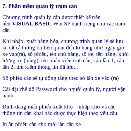
7. Ph
ầ
n m
ề
m qu
ả
n lý tr
ạ
m cân
Chương trình quản lý cân được thiết kế trên
nền
VISUAL BASIC
Win SP dành riêng cho các trạm
cân
Khi nhập, xuất hàng hóa, chương trình quản lý sẽ lưu
lại tất cả thông tin liên quan đến lô hàng như ngày giờ
xe vào(ra), số phiếu, tên chủ hàng, số xe, tên hàng, khối
lượng xe (hàng), tên nhân viên trực cân, cân lần 1, cân
lần 2, tìm kiếm thông tin đã lưu...
Số phiếu cân sẽ tự động tăng theo số lần xe vào (ra)
Cài đặt chế độ Password cho người quản lý, người vận
hành
Định dạng mẩu phiếu xuất kho – nhập kho và các
thông tin cần khai báo được thực hiện theo yêu cầu.
In ấn phiếu cân cho mỗi lần cân xe