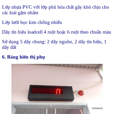
Lớp nhựa PVC với lớp phủ hóa chất gây khó chịu cho
các loài gậm nhấm
Lớp lưới bọc kim chống nhiễu
Dây tín hiệu loadcell 4 ruột hoặc 6 ruột theo chuẩn màu
Sử dụng 5 dây chung: 2 dây nguồn, 2 dây tín hiệu, 1
dây đất
6. B
ả
ng hi
ể
n th
ị
ph
ụ