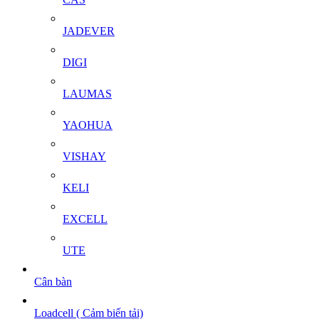
JADEVER
DIGI
LAUMAS
YAOHUA
VISHAY
KELI
EXCELL
UTE
Cân bàn
Loadcell ( Cảm biến tải)