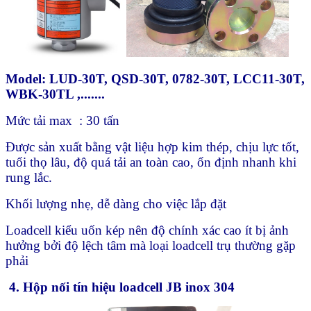
Model: LUD-30T, QSD-30T, 0782-30T, LCC11-30T,
WBK-30TL ,.......
Mức tải max : 30 tấn
Được sản xuất bằng vật liệu hợp kim thép, chịu lực tốt,
tuổi thọ lâu, độ quá tải an toàn cao, ổn định nhanh khi
rung lắc.
Khối lượng nhẹ, dễ dàng cho việc lắp đặt
Loadcell kiểu uốn kép nên độ chính xác cao ít bị ảnh
hưởng bởi độ lệch tâm mà loại loadcell trụ thường gặp
phải
4. H
ộ
p n
ố
i tín hi
ệ
u loadcell JB inox 304