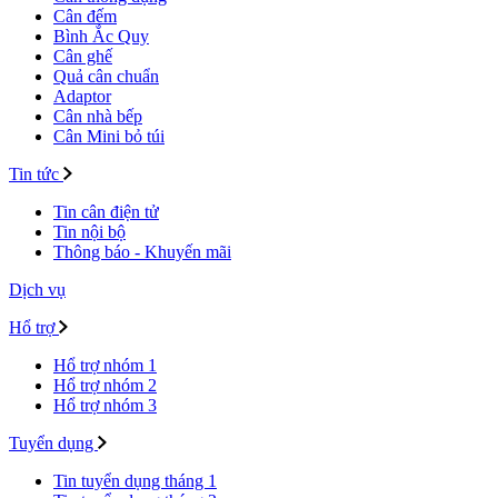
Cân đếm
Bình Ắc Quy
Cân ghế
Quả cân chuẩn
Adaptor
Cân nhà bếp
Cân Mini bỏ túi
Tin tức
Tin cân điện tử
Tin nội bộ
Thông báo - Khuyến mãi
Dịch vụ
Hổ trợ
Hổ trợ nhóm 1
Hổ trợ nhóm 2
Hổ trợ nhóm 3
Tuyển dụng
Tin tuyển dụng tháng 1