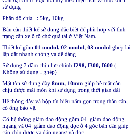
Cân đặt chìm hoặc nổi tùy theo diện tích và mục đích
sử dụng
Phân độ chia : 5kg, 10kg
Bàn cân thiết kế sử dụng đặc biệt để phù hợp với tình
trạng cân xe ô tô chở quá tải ở Việt Nam.
Thiết kế gồm
01 modul, 02 modul, 03 modul
ghép lại
lắp đặt nhanh chóng và dể dàng
Sử dụng 7 dầm chịu lực chính
I298, I300, I600
(
Không sử dụng I ghép)
Mặt tôn sử dụng dày
8mm, 10mm
giúp bề mặt cân
chịu được mài mòn khi sử dụng trong thời gian dài
Hệ thống dây và hộp tín hiệu nằm gọn trọng thân cân,
có ống bảo vệ.
Có hệ thống giảm dao động gồm 04 giảm dao động
ngang và 04 giảm dao động dọc ở 4 góc bàn cân giúp
cân chịu được va đập ngang và dọc.