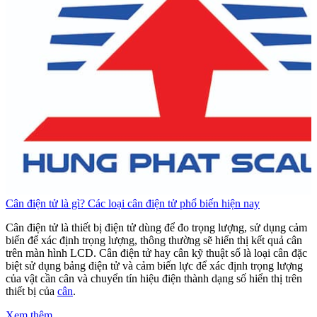
Cân điện tử là gì? Các loại cân điện tử phổ biến hiện nay
C
Cân điện tử là thiết bị điện tử dùng để đo trọng lượng, sử dụng cảm
C
biến để xác định trọng lượng, thông thường sẽ hiển thị kết quả cân
b
trên màn hình LCD. Cân điện tử hay cân kỹ thuật số là loại cân đặc
t
biệt sử dụng bảng điện tử và cảm biến lực để xác định trọng lượng
b
của vật cần cân và chuyển tín hiệu điện thành dạng số hiển thị trên
c
thiết bị của
cân
.
t
Xem thêm