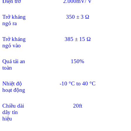
Điện trở
2.000mV/ V
Trở kháng
350 ± 3 Ω
ngỏ ra
Trở kháng
385 ± 15 Ω
ngỏ vào
Quá tải an
150%
toàn
Nhiệt độ
-10 °C to 40 °C
hoạt động
Chiều dài
20ft
dây tín
hiệu