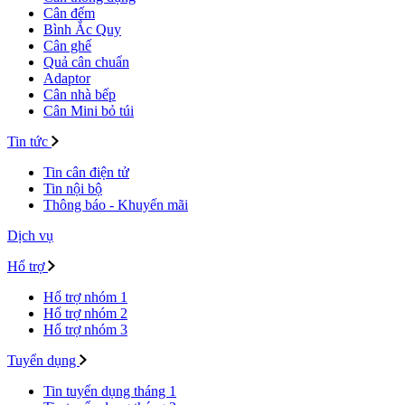
Cân đếm
Bình Ắc Quy
Cân ghế
Quả cân chuẩn
Adaptor
Cân nhà bếp
Cân Mini bỏ túi
Tin tức
Tin cân điện tử
Tin nội bộ
Thông báo - Khuyến mãi
Dịch vụ
Hổ trợ
Hổ trợ nhóm 1
Hổ trợ nhóm 2
Hổ trợ nhóm 3
Tuyển dụng
Tin tuyển dụng tháng 1