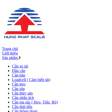
Trang chủ
Giới thiệu
Sản phẩm
Cân xe tải
Đầu cân
Cân bàn
Loadcell ( Cảm biến tải)
Cân treo
Cân sàn
Cân thủy sản
Cân phân tích
Cân gia súc ( Heo, Trâu, Bò)
Cân tính tiền
Cân thông dụng