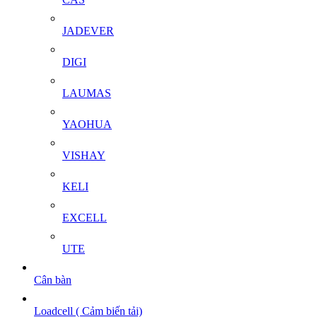
JADEVER
DIGI
LAUMAS
YAOHUA
VISHAY
KELI
EXCELL
UTE
Cân bàn
Loadcell ( Cảm biến tải)