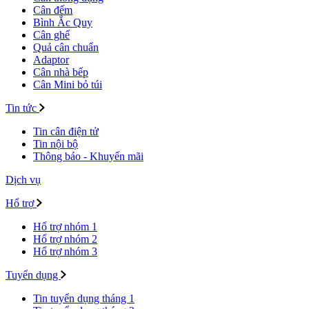
Cân đếm
Bình Ắc Quy
Cân ghế
Quả cân chuẩn
Adaptor
Cân nhà bếp
Cân Mini bỏ túi
Tin tức
Tin cân điện tử
Tin nội bộ
Thông báo - Khuyến mãi
Dịch vụ
Hổ trợ
Hổ trợ nhóm 1
Hổ trợ nhóm 2
Hổ trợ nhóm 3
Tuyển dụng
Tin tuyển dụng tháng 1