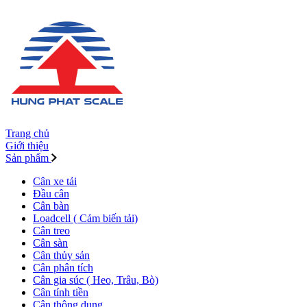
Trang chủ
Giới thiệu
Sản phẩm
Cân xe tải
Đầu cân
Cân bàn
Loadcell ( Cảm biến tải)
Cân treo
Cân sàn
Cân thủy sản
Cân phân tích
Cân gia súc ( Heo, Trâu, Bò)
Cân tính tiền
Cân thông dụng