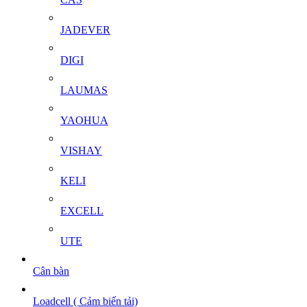
JADEVER
DIGI
LAUMAS
YAOHUA
VISHAY
KELI
EXCELL
UTE
Cân bàn
Loadcell ( Cảm biến tải)