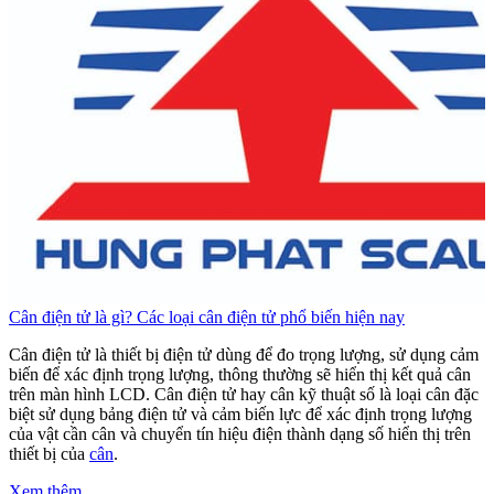
Cân điện tử là gì? Các loại cân điện tử phổ biến hiện nay
C
Cân điện tử là thiết bị điện tử dùng để đo trọng lượng, sử dụng cảm
C
biến để xác định trọng lượng, thông thường sẽ hiển thị kết quả cân
b
trên màn hình LCD. Cân điện tử hay cân kỹ thuật số là loại cân đặc
t
biệt sử dụng bảng điện tử và cảm biến lực để xác định trọng lượng
b
của vật cần cân và chuyển tín hiệu điện thành dạng số hiển thị trên
c
thiết bị của
cân
.
t
Xem thêm