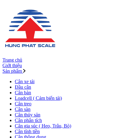
Trang chủ
Giới thiệu
Sản phẩm
Cân xe tải
Đầu cân
Cân bàn
Loadcell ( Cảm biến tải)
Cân treo
Cân sàn
Cân thủy sản
Cân phân tích
Cân gia súc ( Heo, Trâu, Bò)
Cân tính tiền
Cân thông dụng