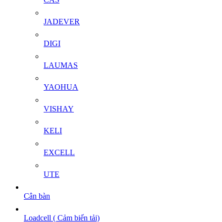
JADEVER
DIGI
LAUMAS
YAOHUA
VISHAY
KELI
EXCELL
UTE
Cân bàn
Loadcell ( Cảm biến tải)