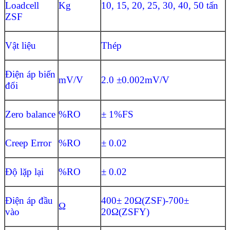
Loadcell
Kg
10, 15, 20, 25, 30, 40, 50 tấn
ZSF
Vật liệu
Thép
Điện áp biến
mV/V
2.0 ±0.002mV/V
đổi
Zero balance
%RO
± 1%FS
Creep Error
%RO
± 0.02
Độ lặp lại
%RO
± 0.02
Điện áp đầu
400± 20Ω(ZSF)-700±
Ω
vào
20Ω(ZSFY)