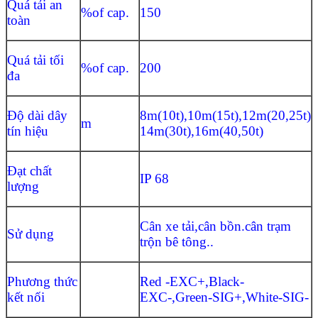
Quá tải an
%of cap.
150
toàn
Quá tải tối
%of cap.
200
đa
Độ dài dây
8m(10t),10m(15t),12m(20,25t)
m
tín hiệu
14m(30t),16m(40,50t)
Đạt chất
IP 68
lượng
Cân xe tải,cân bồn.cân trạm
Sử dụng
trộn bê tông..
Phương thức
Red -EXC+,Black-
kết nối
EXC-,Green-SIG+,White-SIG-