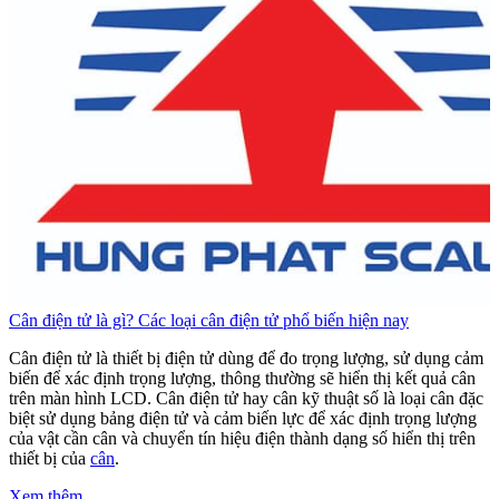
Cân điện tử là gì? Các loại cân điện tử phổ biến hiện nay
C
Cân điện tử là thiết bị điện tử dùng để đo trọng lượng, sử dụng cảm
C
biến để xác định trọng lượng, thông thường sẽ hiển thị kết quả cân
b
trên màn hình LCD. Cân điện tử hay cân kỹ thuật số là loại cân đặc
t
biệt sử dụng bảng điện tử và cảm biến lực để xác định trọng lượng
b
của vật cần cân và chuyển tín hiệu điện thành dạng số hiển thị trên
c
thiết bị của
cân
.
t
Xem thêm