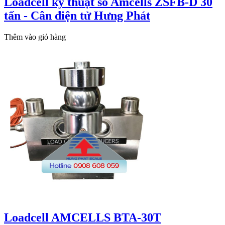
Loadcell kỹ thuật số Amcells ZSFB-D 30
tấn - Cân điện tử Hưng Phát
Thêm vào giỏ hàng
Loadcell AMCELLS BTA-30T