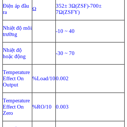
Điện áp đầu
352± 3Ω(ZSF)-700±
Ω
ra
7Ω(ZSFY)
Nhiệt độ môi
-10 ~ 40
trường
Nhiệt độ
-30 ~ 70
hoặc động
Temperature
Effect On
%Load/10
0.002
Output
Temperature
Effect On
%RO/10
0.003
Zero