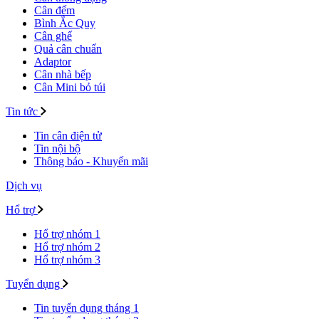
Cân đếm
Bình Ắc Quy
Cân ghế
Quả cân chuẩn
Adaptor
Cân nhà bếp
Cân Mini bỏ túi
Tin tức
Tin cân điện tử
Tin nội bộ
Thông báo - Khuyến mãi
Dịch vụ
Hổ trợ
Hổ trợ nhóm 1
Hổ trợ nhóm 2
Hổ trợ nhóm 3
Tuyển dụng
Tin tuyển dụng tháng 1