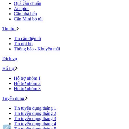
Quả cân chuẩn
Adaptor
Cân nhà bếp
Cân Mini bỏ túi
Tin tức
Tin cân điện tử
Tin nội bộ
Thông báo - Khuyến mãi
Dịch vụ
Hổ trợ
Hổ trợ nhóm 1
Hổ trợ nhóm 2
Hổ trợ nhóm 3
Tuyển dụng
Tin tuyển dụng tháng 1
Tin tuyển dụng tháng 2
Tin tuyển dụng tháng 3
Tin tuyển dụng tháng 4
Tin tuyển dụng tháng 5