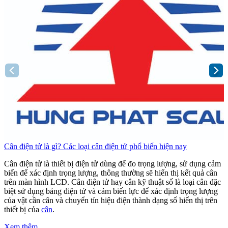
Cân điện tử là gì? Các loại cân điện tử phổ biến hiện nay
C
Cân điện tử là thiết bị điện tử dùng để đo trọng lượng, sử dụng cảm
C
biến để xác định trọng lượng, thông thường sẽ hiển thị kết quả cân
b
trên màn hình LCD. Cân điện tử hay cân kỹ thuật số là loại cân đặc
t
biệt sử dụng bảng điện tử và cảm biến lực để xác định trọng lượng
b
của vật cần cân và chuyển tín hiệu điện thành dạng số hiển thị trên
c
thiết bị của
cân
.
t
Xem thêm