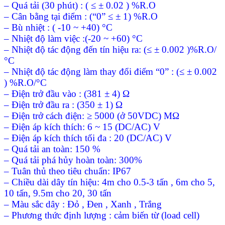
– Quá tải (30 phút) : ( ≤ ± 0.02 ) %R.O
– Cân bằng tại điểm : (“0” ≤ ± 1) %R.O
– Bù nhiệt : ( -10 ~ +40) °C
– Nhiệt độ làm việc :(-20 ~ +60) °C
– Nhiệt độ tác động đến tín hiệu ra: (≤ ± 0.002 )%R.O/
°C
– Nhiệt độ tác động làm thay đổi điểm “0” : (≤ ± 0.002
) %R.O/°C
– Điện trở đầu vào : (381 ± 4) Ω
– Điện trở đầu ra : (350 ± 1) Ω
– Điện trở cách điện: ≥ 5000 (ở 50VDC) MΩ
– Điện áp kích thích: 6 ~ 15 (DC/AC) V
– Điện áp kích thích tối đa : 20 (DC/AC) V
– Quá tải an toàn: 150 %
– Quá tải phá hủy hoàn toàn: 300%
– Tuân thủ theo tiêu chuẩn: IP67
– Chiều dài dây tín hiệu: 4m cho 0.5-3 tấn , 6m cho 5,
10 tấn, 9.5m cho 20, 30 tấn
– Màu sắc dây : Đỏ , Đen , Xanh , Trắng
– Phương thức định lượng : cảm biến từ (load cell)