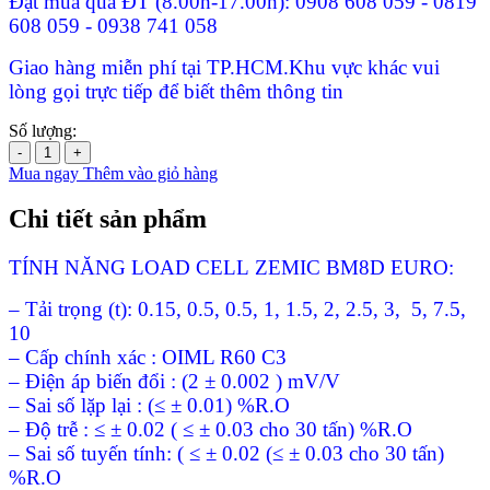
Đặt mua qua ĐT (8.00h-17.00h): 0908 608 059 - 0819
608 059 - 0938 741 058
Giao hàng miễn phí tại TP.HCM.Khu vực khác vui
lòng gọi trực tiếp để biết thêm thông tin
Số lượng:
-
+
Mua ngay
Thêm vào giỏ hàng
Chi tiết sản phẩm
TÍNH NĂNG LOAD CELL ZEMIC BM8D EURO:
– Tải trọng (t): 0.15, 0.5, 0.5, 1, 1.5, 2, 2.5, 3, 5, 7.5,
10
– Cấp chính xác : OIML R60 C3
– Điện áp biến đổi : (2 ± 0.002 ) mV/V
– Sai số lặp lại : (≤ ± 0.01) %R.O
– Độ trễ : ≤ ± 0.02 ( ≤ ± 0.03 cho 30 tấn) %R.O
– Sai số tuyến tính: ( ≤ ± 0.02 (≤ ± 0.03 cho 30 tấn)
%R.O