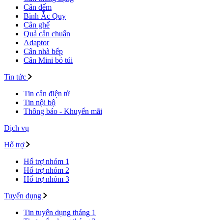
Cân đếm
Bình Ắc Quy
Cân ghế
Quả cân chuẩn
Adaptor
Cân nhà bếp
Cân Mini bỏ túi
Tin tức
Tin cân điện tử
Tin nội bộ
Thông báo - Khuyến mãi
Dịch vụ
Hổ trợ
Hổ trợ nhóm 1
Hổ trợ nhóm 2
Hổ trợ nhóm 3
Tuyển dụng
Tin tuyển dụng tháng 1