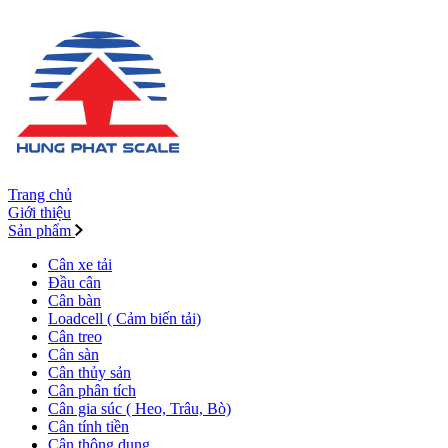
Trang chủ
Giới thiệu
Sản phẩm
Cân xe tải
Đầu cân
Cân bàn
Loadcell ( Cảm biến tải)
Cân treo
Cân sàn
Cân thủy sản
Cân phân tích
Cân gia súc ( Heo, Trâu, Bò)
Cân tính tiền
Cân thông dụng