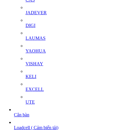
JADEVER
DIGI
LAUMAS
YAOHUA
VISHAY
KELI
EXCELL
UTE
Cân bàn
Loadcell ( Cảm biến tải)