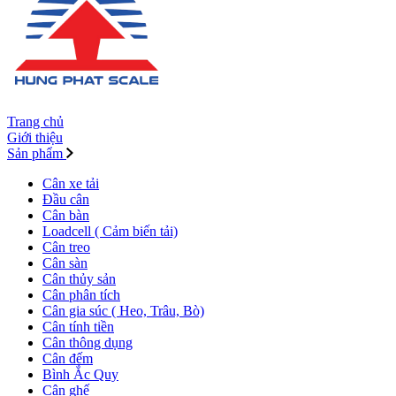
Trang chủ
Giới thiệu
Sản phẩm
Cân xe tải
Đầu cân
Cân bàn
Loadcell ( Cảm biến tải)
Cân treo
Cân sàn
Cân thủy sản
Cân phân tích
Cân gia súc ( Heo, Trâu, Bò)
Cân tính tiền
Cân thông dụng
Cân đếm
Bình Ắc Quy
Cân ghế