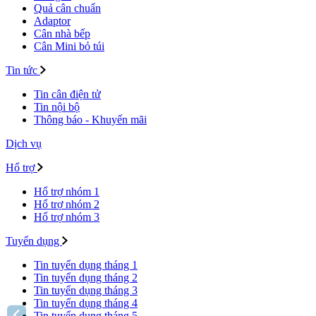
Quả cân chuẩn
Adaptor
Cân nhà bếp
Cân Mini bỏ túi
Tin tức
Tin cân điện tử
Tin nội bộ
Thông báo - Khuyến mãi
Dịch vụ
Hổ trợ
Hổ trợ nhóm 1
Hổ trợ nhóm 2
Hổ trợ nhóm 3
Tuyển dụng
Tin tuyển dụng tháng 1
Tin tuyển dụng tháng 2
Tin tuyển dụng tháng 3
Tin tuyển dụng tháng 4
Tin tuyển dụng tháng 5