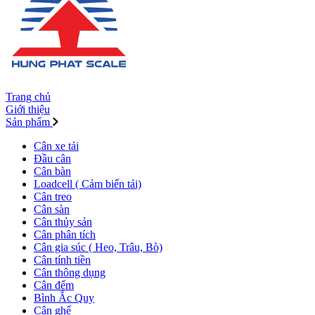
Trang chủ
Giới thiệu
Sản phẩm
Cân xe tải
Đầu cân
Cân bàn
Loadcell ( Cảm biến tải)
Cân treo
Cân sàn
Cân thủy sản
Cân phân tích
Cân gia súc ( Heo, Trâu, Bò)
Cân tính tiền
Cân thông dụng
Cân đếm
Bình Ắc Quy
Cân ghế