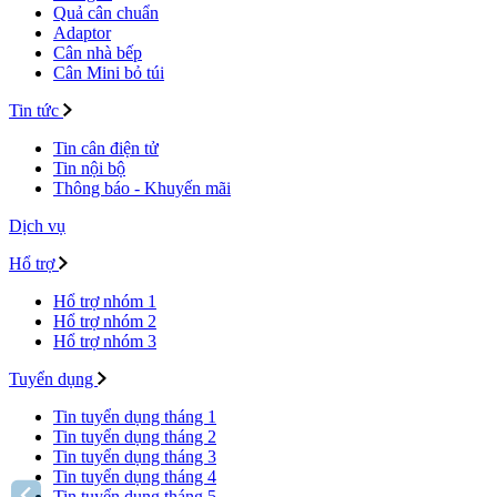
Quả cân chuẩn
Adaptor
Cân nhà bếp
Cân Mini bỏ túi
Tin tức
Tin cân điện tử
Tin nội bộ
Thông báo - Khuyến mãi
Dịch vụ
Hổ trợ
Hổ trợ nhóm 1
Hổ trợ nhóm 2
Hổ trợ nhóm 3
Tuyển dụng
Tin tuyển dụng tháng 1
Tin tuyển dụng tháng 2
Tin tuyển dụng tháng 3
Tin tuyển dụng tháng 4
Tin tuyển dụng tháng 5