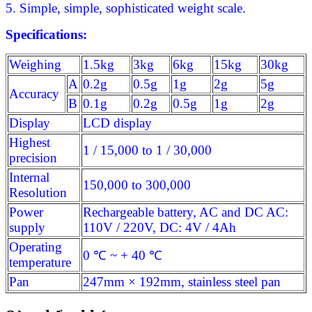
5. Simple, simple, sophisticated weight scale.
Specifications:
Weighing
1.5kg
3kg
6kg
15kg
30kg
A
0.2g
0.5g
1g
2g
5g
Accuracy
B
0.1g
0.2g
0.5g
1g
2g
Display
LCD display
Highest
1 / 15,000 to 1 / 30,000
precision
Internal
150,000 to 300,000
Resolution
Power
Rechargeable battery, AC and DC AC:
supply
110V / 220V, DC: 4V / 4Ah
Operating
0 ℃ ~ + 40 ℃
temperature
Pan
247mm × 192mm, stainless steel pan