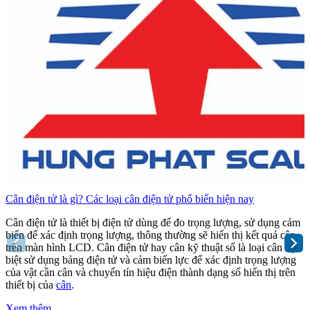
Cân điện tử là gì? Các loại cân điện tử phổ biến hiện nay
C
Cân điện tử là thiết bị điện tử dùng để đo trọng lượng, sử dụng cảm
C
biến để xác định trọng lượng, thông thường sẽ hiển thị kết quả cân
b
trên màn hình LCD. Cân điện tử hay cân kỹ thuật số là loại cân đặc
t
biệt sử dụng bảng điện tử và cảm biến lực để xác định trọng lượng
b
của vật cần cân và chuyển tín hiệu điện thành dạng số hiển thị trên
c
thiết bị của
cân
.
t
Xem thêm