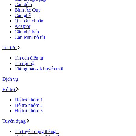
Cân đếm
Bình Ắc Quy
Cân ghế
Quả cân chuẩn
Adaptor
Cân nhà bếp
Cân Mini bỏ túi
Tin tức
Tin cân điện tử
Tin nội bộ
Thông báo - Khuyến mãi
Dịch vụ
Hổ trợ
Hổ trợ nhóm 1
Hổ trợ nhóm 2
Hổ trợ nhóm 3
Tuyển dụng
Tin tuyển dụng tháng 1