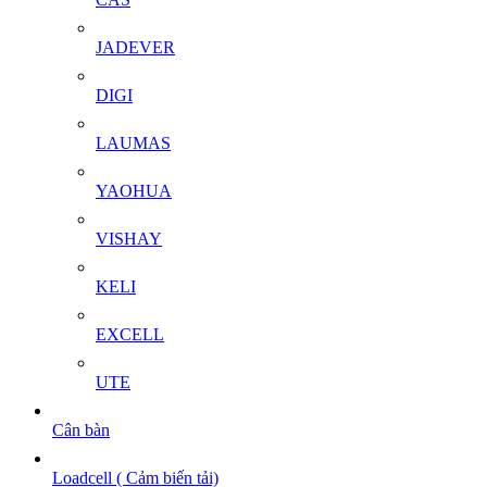
JADEVER
DIGI
LAUMAS
YAOHUA
VISHAY
KELI
EXCELL
UTE
Cân bàn
Loadcell ( Cảm biến tải)