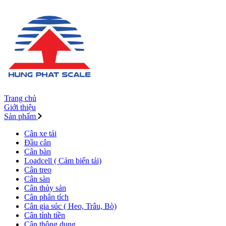
Trang chủ
Giới thiệu
Sản phẩm
Cân xe tải
Đầu cân
Cân bàn
Loadcell ( Cảm biến tải)
Cân treo
Cân sàn
Cân thủy sản
Cân phân tích
Cân gia súc ( Heo, Trâu, Bò)
Cân tính tiền
Cân thông dụng