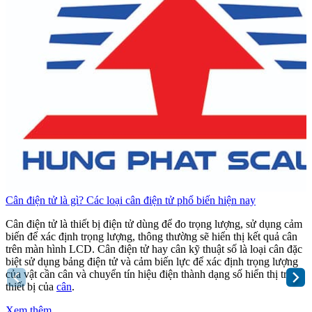
Cân điện tử là gì? Các loại cân điện tử phổ biến hiện nay
C
Cân điện tử là thiết bị điện tử dùng để đo trọng lượng, sử dụng cảm
C
biến để xác định trọng lượng, thông thường sẽ hiển thị kết quả cân
b
trên màn hình LCD. Cân điện tử hay cân kỹ thuật số là loại cân đặc
t
biệt sử dụng bảng điện tử và cảm biến lực để xác định trọng lượng
b
của vật cần cân và chuyển tín hiệu điện thành dạng số hiển thị trên
c
thiết bị của
cân
.
t
Xem thêm