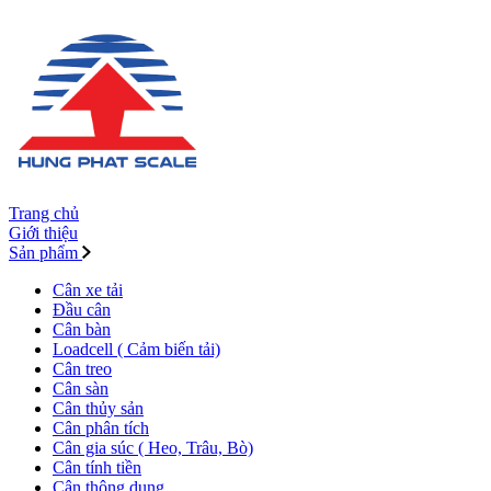
Trang chủ
Giới thiệu
Sản phẩm
Cân xe tải
Đầu cân
Cân bàn
Loadcell ( Cảm biến tải)
Cân treo
Cân sàn
Cân thủy sản
Cân phân tích
Cân gia súc ( Heo, Trâu, Bò)
Cân tính tiền
Cân thông dụng