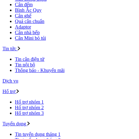
Cân đếm
Bình Ắc Quy
Cân ghế
Quả cân chuẩn
Adaptor
Cân nhà bếp
Cân Mini bỏ túi
Tin tức
Tin cân điện tử
Tin nội bộ
Thông báo - Khuyến mãi
Dịch vụ
Hổ trợ
Hổ trợ nhóm 1
Hổ trợ nhóm 2
Hổ trợ nhóm 3
Tuyển dụng
Tin tuyển dụng tháng 1