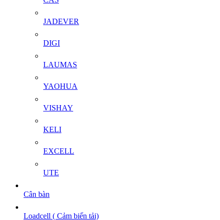
JADEVER
DIGI
LAUMAS
YAOHUA
VISHAY
KELI
EXCELL
UTE
Cân bàn
Loadcell ( Cảm biến tải)