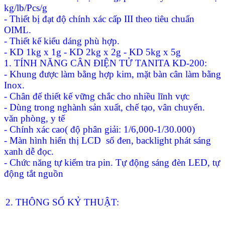
kg/lb/Pcs/g
- Thiết bị đạt độ chính xác cấp III theo tiêu chuẩn
OIML.
- Thiết kế kiểu dáng phù hợp.
- KD 1kg x 1g - KD 2kg x 2g - KD 5kg x 5g
1. TÍNH NĂNG CÂN ĐIỆN TỬ TANITA KD-200:
- Khung được làm bằng hợp kim, mặt bàn cân làm bằng
Inox.
- Chân đế thiết kế vững chắc cho nhiều lĩnh vực
- Dùng trong nghành sản xuất, chế tạo, vân chuyển.
văn phòng, y tế
- Chính xác cao( độ phân giải: 1/6,000-1/30.000)
- Màn hình hiển thị LCD số đen, backlight phát sáng
xanh dễ đọc.
- Chức năng tự kiểm tra pin. Tự động sáng đèn LED, tự
động tắt nguồn
2. THÔNG SỐ KỶ THUẬT: