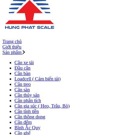
Trang chủ
Giới thiệu
Sản phẩm
Cân xe tải
Đầu cân
Cân bàn
Loadcell ( Cảm biến tải)
Cân treo
Cân sàn
Cân thủy sản
Cân phân tích
Cân gia súc ( Heo, Trâu, Bò)
Cân tính tiền
Cân thông dụng
Cân đếm
Bình Ắc Quy
Cân ghế