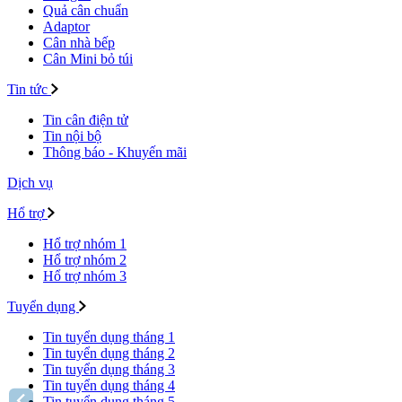
Quả cân chuẩn
Adaptor
Cân nhà bếp
Cân Mini bỏ túi
Tin tức
Tin cân điện tử
Tin nội bộ
Thông báo - Khuyến mãi
Dịch vụ
Hổ trợ
Hổ trợ nhóm 1
Hổ trợ nhóm 2
Hổ trợ nhóm 3
Tuyển dụng
Tin tuyển dụng tháng 1
Tin tuyển dụng tháng 2
Tin tuyển dụng tháng 3
Tin tuyển dụng tháng 4
Tin tuyển dụng tháng 5