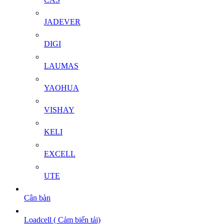
JADEVER
DIGI
LAUMAS
YAOHUA
VISHAY
KELI
EXCELL
UTE
Cân bàn
Loadcell ( Cảm biến tải)