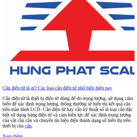
Cân điện tử là gì? Các loại cân điện tử phổ biến hiện nay
C
Cân điện tử là thiết bị điện tử dùng để đo trọng lượng, sử dụng cảm
C
biến để xác định trọng lượng, thông thường sẽ hiển thị kết quả cân
b
trên màn hình LCD. Cân điện tử hay cân kỹ thuật số là loại cân đặc
t
biệt sử dụng bảng điện tử và cảm biến lực để xác định trọng lượng
b
của vật cần cân và chuyển tín hiệu điện thành dạng số hiển thị trên
c
thiết bị của
cân
.
t
Xem thêm