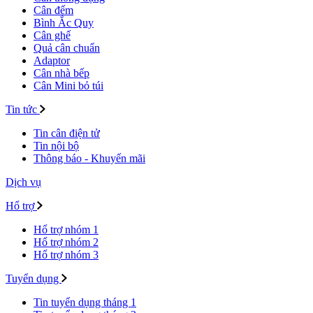
Cân đếm
Bình Ắc Quy
Cân ghế
Quả cân chuẩn
Adaptor
Cân nhà bếp
Cân Mini bỏ túi
Tin tức
Tin cân điện tử
Tin nội bộ
Thông báo - Khuyến mãi
Dịch vụ
Hổ trợ
Hổ trợ nhóm 1
Hổ trợ nhóm 2
Hổ trợ nhóm 3
Tuyển dụng
Tin tuyển dụng tháng 1