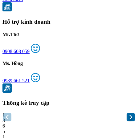
Hỗ trợ kinh doanh
Mr.Thơ
0908 608 059
Ms. Hồng
0989 661 521
Thống kê truy cập
1
3
6
5
1