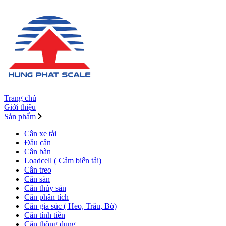
Trang chủ
Giới thiệu
Sản phẩm
Cân xe tải
Đầu cân
Cân bàn
Loadcell ( Cảm biến tải)
Cân treo
Cân sàn
Cân thủy sản
Cân phân tích
Cân gia súc ( Heo, Trâu, Bò)
Cân tính tiền
Cân thông dụng