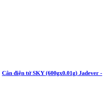
Cân điện tử SKY (600gx0.01g) Jadever -
Cân điện tử Hưng Phát
Thêm vào giỏ hàng