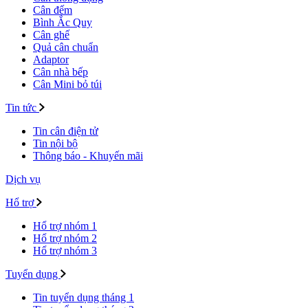
Cân đếm
Bình Ắc Quy
Cân ghế
Quả cân chuẩn
Adaptor
Cân nhà bếp
Cân Mini bỏ túi
Tin tức
Tin cân điện tử
Tin nội bộ
Thông báo - Khuyến mãi
Dịch vụ
Hổ trợ
Hổ trợ nhóm 1
Hổ trợ nhóm 2
Hổ trợ nhóm 3
Tuyển dụng
Tin tuyển dụng tháng 1