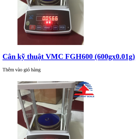
Cân kỹ thuật VMC FGH600 (600gx0.01g)
Thêm vào giỏ hàng