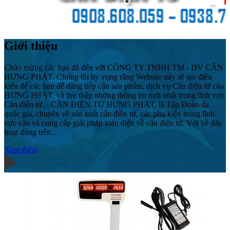
Giới thiệu
Chào mừng các bạn đã đến với CÔNG TY TNHH TM - DV CÂN
HƯNG PHÁT. Chúng tôi hy vọng rằng Website này sẽ tạo điều
kiện để các bạn dễ dàng tiếp cận sản phẩm, dịch vụ Cân điện tử của
HƯNG PHÁT. và thu thập những thông tin mới nhất trong lĩnh vực
Cân điện tử. - CÂN ĐIỆN TỬ HƯNG PHÁT. là Tập Đoàn đa
quốc gia, chuyên về sản xuất cân điện tử, các phụ kiện trong lĩnh
vực cân và cung cấp giải pháp toàn diện về cân điện tử. Với bề dày
hoạt động trên…
Xem thêm