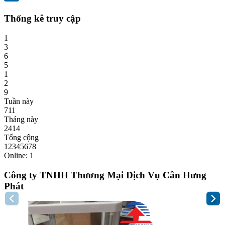
Thống kê truy cập
1
3
6
5
1
2
9
Tuần này
711
Tháng này
2414
Tổng cộng
12345678
Online: 1
Công ty TNHH Thương Mại Dịch Vụ Cân Hưng
Phát