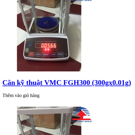
Cân kỹ thuật VMC FGH300 (300gx0.01g)
Thêm vào giỏ hàng