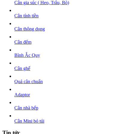
Cân gia súc ( Heo, Trâu, Bò)
Cân tính tiền
Cân thông dụng
Cân đếm
Bình Ắc Quy
Cân ghế
Quả cân chuẩn
Adaptor
Cân nhà bếp
Cân Mini bỏ túi
Tin tức