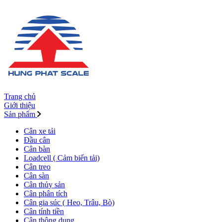
Trang chủ
Giới thiệu
Sản phẩm
Cân xe tải
Đầu cân
Cân bàn
Loadcell ( Cảm biến tải)
Cân treo
Cân sàn
Cân thủy sản
Cân phân tích
Cân gia súc ( Heo, Trâu, Bò)
Cân tính tiền
Cân thông dụng